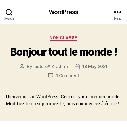
WordPress
Search
Menu
Categories
NON CLASSÉ
Bonjour tout le monde !
By
lectureAIZ-adm1n
18 May 2021
Post
Post
author
date
on
1 Comment
Bonjour
tout
le
Bienvenue sur WordPress. Ceci est votre premier article.
monde !
Modifiez-le ou supprimez-le, puis commencez à écrire !